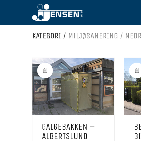
KATEGORI /
MILJØSANERING / NED
GALGEBAKKEN –
B
ALBERTSLUND
B