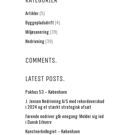
KATEGORIER
Artikler
(5)
Byggepladsdrift
(4)
Miljøsanering
(39)
Nedrivning
(39)
COMMENTS.
LATEST POSTS.
Pakhus 53 – København
J. Jensen Nedrivning A/S med rekordoverskud
i 2024 og et stærkt strategisk afsæt
Førende nedriver går enegang: Melder sig ind
i Dansk Erhverv
Kunstnerkollegiet – København