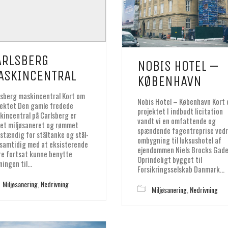
ARLSBERG
NOBIS HOTEL –
ASKINCENTRAL
KØBENHAVN
lsberg maskincentral Kort om
Nobis Hotel – København Kort
jektet Den gamle fredede
projektet I indbudt licitation
kincentral på Carlsberg er
vandt vi en omfattende og
vet miljøsaneret og rømmet
spændende fagentreprise vedr
dstændig for ståltanke og stål-
ombygning til luksushotel af
, samtidig med at eksisterende
ejendommen Niels Brocks Gade
ere fortsat kunne benytte
Oprindeligt bygget til
ningen til…
Forsikringsselskab Danmark…
Miljøsanering
,
Nedrivning
Miljøsanering
,
Nedrivning