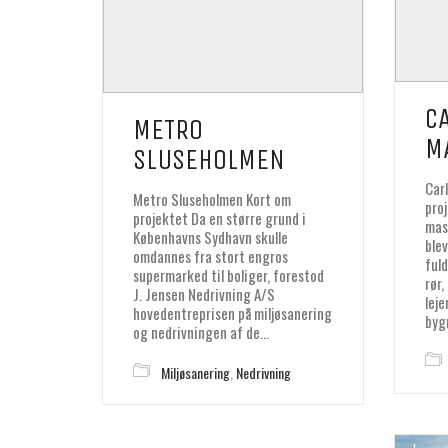
C
METRO
M
SLUSEHOLMEN
Car
Metro Sluseholmen Kort om
pro
projektet Da en større grund i
mas
Københavns Sydhavn skulle
ble
omdannes fra stort engros
ful
supermarked til boliger, forestod
rør
J. Jensen Nedrivning A/S
lej
hovedentreprisen på miljøsanering
byg
og nedrivningen af de…
Miljøsanering
,
Nedrivning