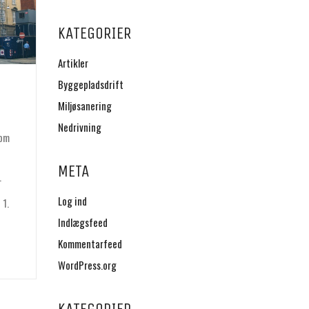
KATEGORIER
Artikler
Byggepladsdrift
Miljøsanering
Nedrivning
 om
META
.
Log ind
 1.
Indlægsfeed
Kommentarfeed
WordPress.org