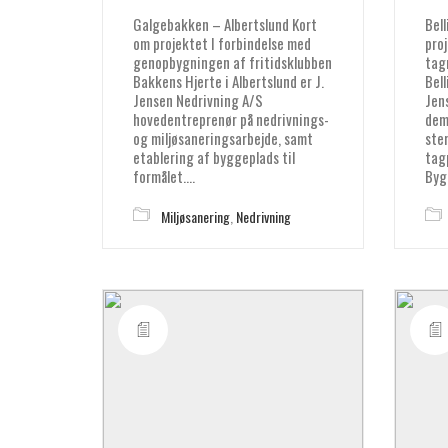
Galgebakken – Albertslund Kort
Bel
om projektet I forbindelse med
pro
genopbygningen af fritidsklubben
tag
Bakkens Hjerte i Albertslund er J.
Bell
Jensen Nedrivning A/S
Jen
hovedentreprenør på nedrivnings-
dem
og miljøsaneringsarbejde, samt
ste
etablering af byggeplads til
tag
formålet.…
Byg
Miljøsanering
,
Nedrivning