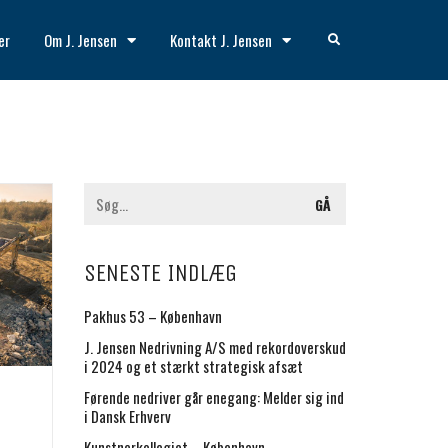
er
Om J. Jensen
Kontakt J. Jensen
SENESTE INDLÆG
Pakhus 53 – København
J. Jensen Nedrivning A/S med rekordoverskud
i 2024 og et stærkt strategisk afsæt
Førende nedriver går enegang: Melder sig ind
i Dansk Erhverv
Kunstnerkollegiet – København