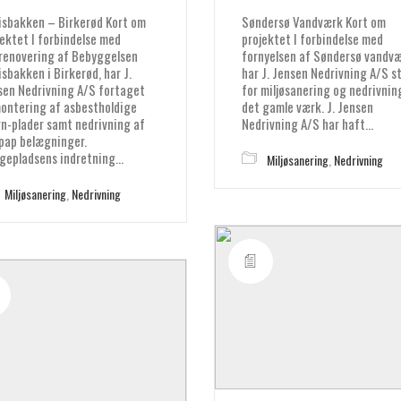
lisbakken – Birkerød Kort om
Søndersø Vandværk Kort om
jektet I forbindelse med
projektet I forbindelse med
renovering af Bebyggelsen
fornyelsen af Søndersø vandvæ
isbakken i Birkerød, har J.
har J. Jensen Nedrivning A/S s
sen Nedrivning A/S fortaget
for miljøsanering og nedrivnin
ontering af asbestholdige
det gamle værk. J. Jensen
rn-plader samt nedrivning af
Nedrivning A/S har haft…
pap belægninger.
gepladsens indretning…
Miljøsanering
,
Nedrivning
Miljøsanering
,
Nedrivning