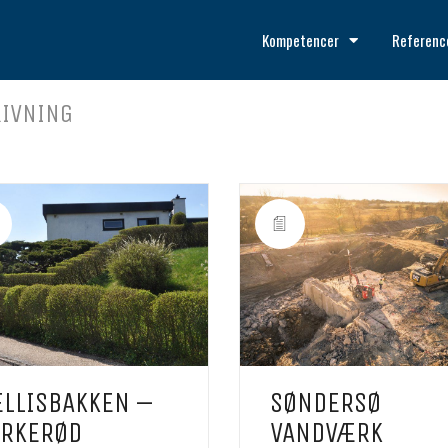
Kompetencer
Referenc
RIVNING
ELLISBAKKEN –
SØNDERSØ
IRKERØD
VANDVÆRK