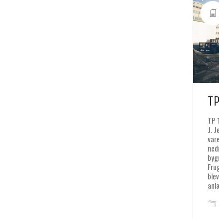
T
TP 
J. 
var
ned
byg
Fru
ble
anl