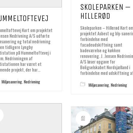
SKOLEPARKEN –
HILLERØD
UMMELTOFTEVEJ
Skoleparken – Hillerød Kort o
meltoftevej Kort om projektet
projektet Asbest og bly-saneri
Jensen Nedrivning A/S udførte
forbindelse med
jøsanering og total nedrivning
facadeudskiftning samt
den tidligere Lyngby
badeværelse og køkken
itistation på Hummeltoftevej i
renovering. J. Jensen Nedrivni
um. Nedrivningen af
A/S løser opgave for
itistationen har været et
Boligselskabet Nordsjælland i
nende projekt, der har…
forbindelse med udskiftning a
Miljøsanering
,
Nedrivning
Miljøsanering
,
Nedrivning