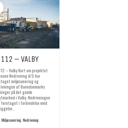
P112 – VALBY
112 – Valby Kort om projektet
Jensen Nedrivning A/S har
etaget miljøsanering og
rivningen af Banedanmarks
ninger på det gamle
gtmarked i Valby. Nedrivningen
v foretaget i forbindelse med
æggelse…
Miljøsanering
,
Nedrivning