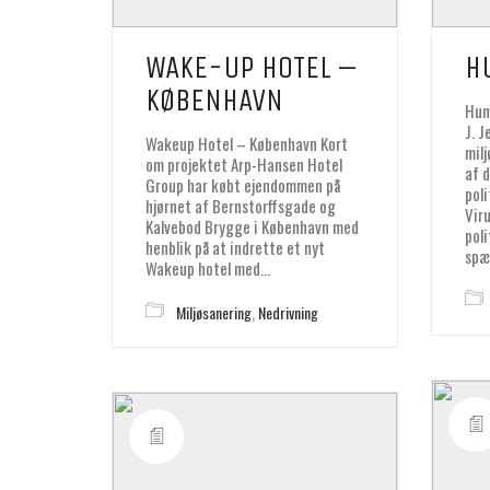
WAKE-UP HOTEL –
H
KØBENHAVN
Hum
J. 
Wakeup Hotel – København Kort
mil
om projektet Arp-Hansen Hotel
af 
Group har købt ejendommen på
pol
hjørnet af Bernstorffsgade og
Vir
Kalvebod Brygge i København med
pol
henblik på at indrette et nyt
spæ
Wakeup hotel med…
Miljøsanering
,
Nedrivning