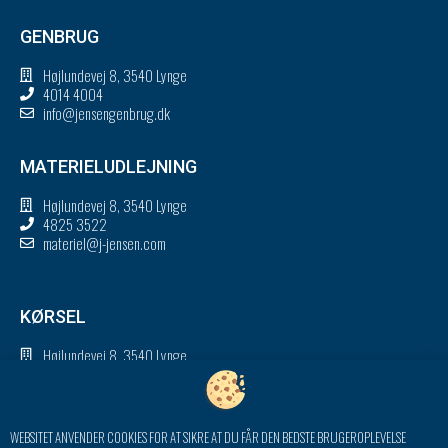
GENBRUG
Højlundevej 8, 3540 Lynge
4014 4004
info@jensengenbrug.dk
MATERIELUDLEJNING
Højlundevej 8, 3540 Lynge
4825 3522
materiel@j-jensen.com
KØRSEL
Højlundevej 8, 3540 Lynge
4825 3588
korsel@j-jensen.com
WEBSITET ANVENDER COOKIES FOR AT SIKRE AT DU FÅR DEN BEDSTE BRUGEROPLEVELSE