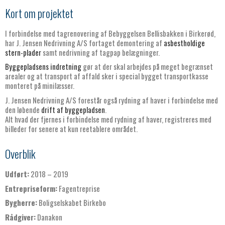
Kort om projektet
I forbindelse med tagrenovering af Bebyggelsen Bellisbakken i Birkerød,
har J. Jensen Nedrivning A/S fortaget demontering af
asbestholdige
stern-plader
samt nedrivning af tagpap belægninger.
Byggepladsens indretning
gør at der skal arbejdes på meget begrænset
arealer og at transport af affald sker i special bygget transportkasse
monteret på minilæsser.
J. Jensen Nedrivning A/S forestår også rydning af haver i forbindelse med
den løbende
drift af byggepladsen
.
Alt hvad der fjernes i forbindelse med rydning af haver, registreres med
billeder for senere at kun reetablere området.
Overblik
Udført:
2018 – 2019
Entrepriseform:
Fagentreprise
Bygherre:
Boligselskabet Birkebo
Rådgiver:
Danakon