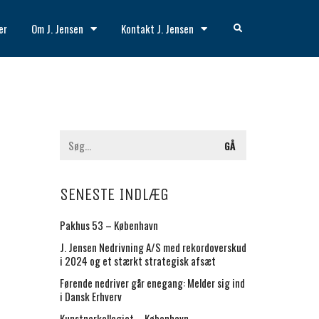
er
Om J. Jensen
Kontakt J. Jensen
SENESTE INDLÆG
Pakhus 53 – København
J. Jensen Nedrivning A/S med rekordoverskud
i 2024 og et stærkt strategisk afsæt
Førende nedriver går enegang: Melder sig ind
i Dansk Erhverv
Kunstnerkollegiet – København