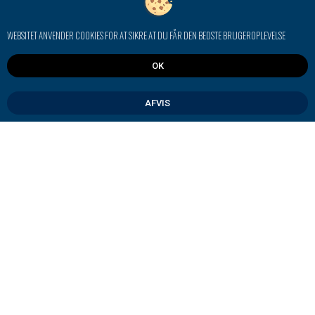
4014 4004
info@jensengenbrug.dk
WEBSITET ANVENDER COOKIES FOR AT SIKRE AT DU FÅR DEN BEDSTE BRUGEROPLEVELSE
MATERIELUDLEJNING
OK
Højlundevej 8, 3540 Lynge
4825 3522
AFVIS
materiel@j-jensen.com
KØRSEL
Højlundevej 8, 3540 Lynge
4825 3588
korsel@j-jensen.com
Persondatapolitik
Certificeringer
ESG-rapport 2025
Kontakt
LAVET MED
AF J. JENSEN A/S