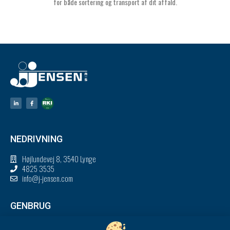
for både sortering og transport af dit affald.
NEDRIVNING
Højlundevej 8, 3540 Lynge
4825 3535
info@j-jensen.com
GENBRUG
Højlundevej 8, 3540 Lynge