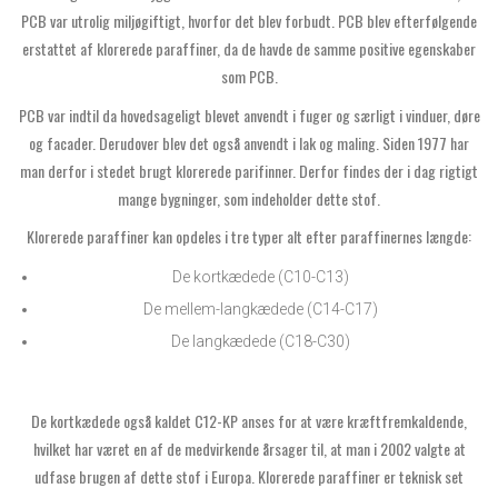
PCB var utrolig miljøgiftigt, hvorfor det blev forbudt. PCB blev efterfølgende
erstattet af klorerede paraffiner, da de havde de samme positive egenskaber
som PCB.
PCB var indtil da hovedsageligt blevet anvendt i fuger og særligt i vinduer, døre
og facader. Derudover blev det også anvendt i lak og maling. Siden 1977 har
man derfor i stedet brugt klorerede parifinner. Derfor findes der i dag rigtigt
mange bygninger, som indeholder dette stof.
Klorerede paraffiner kan opdeles i tre typer alt efter paraffinernes længde:
De kortkædede (C10-C13)
De mellem-langkædede (C14-C17)
De langkædede (C18-C30)
De kortkædede også kaldet C12-KP anses for at være kræftfremkaldende,
hvilket har været en af de medvirkende årsager til, at man i 2002 valgte at
udfase brugen af dette stof i Europa. Klorerede paraffiner er teknisk set