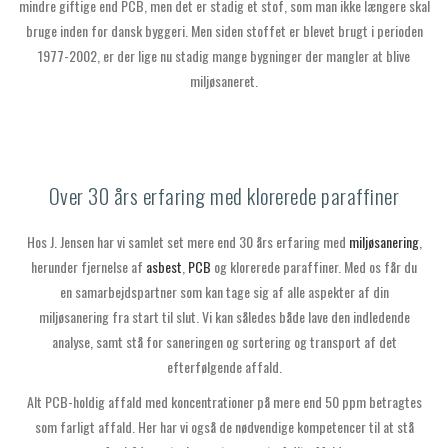
mindre giftige end PCB, men det er stadig et stof, som man ikke længere skal
bruge inden for dansk byggeri. Men siden stoffet er blevet brugt i perioden
1977-2002, er der lige nu stadig mange bygninger der mangler at blive
miljøsaneret.
Over 30 års erfaring med klorerede paraffiner
Hos J. Jensen har vi samlet set mere end 30 års erfaring med
miljøsanering
,
herunder fjernelse af
asbest
,
PCB
og klorerede paraffiner. Med os får du
en samarbejdspartner som kan tage sig af alle aspekter af din
miljøsanering fra start til slut. Vi kan således både lave den indledende
analyse, samt stå for saneringen og sortering og transport af det
efterfølgende affald.
Alt PCB-holdig affald med koncentrationer på mere end 50 ppm betragtes
som farligt affald. Her har vi også de nødvendige kompetencer til at stå