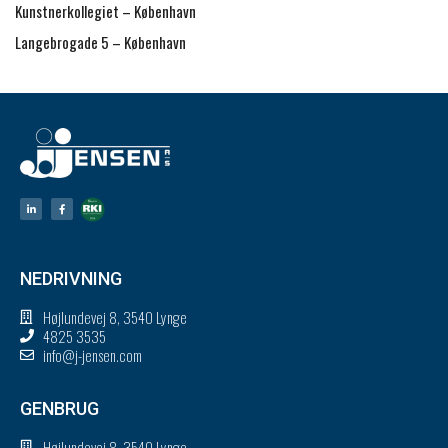
Kunstnerkollegiet – København
Langebrogade 5 – København
NEDRIVNING
Højlundevej 8, 3540 Lynge
4825 3535
info@j-jensen.com
GENBRUG
Højlundevej 8, 3540 Lynge