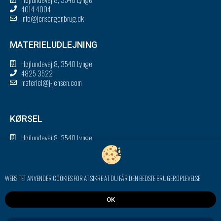
4014 4004
info@jensengenbrug.dk
MATERIELUDLEJNING
Højlundevej 8, 3540 Lynge
4825 3522
materiel@j-jensen.com
KØRSEL
Højlundevej 8, 3540 Lynge
4825 3588
korsel@j-jensen.com
WEBSITET ANVENDER COOKIES FOR AT SIKRE AT DU FÅR DEN BEDSTE BRUGEROPLEVELSE
Persondatapolitik
Certificeringer
ESG-rapport 2025
OK
Kontakt
LAVET MED
AF J. JENSEN A/S