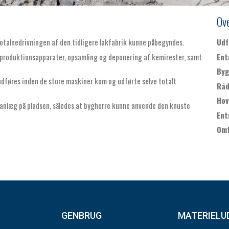
Ove
otalnedrivningen af den tidligere lakfabrik kunne påbegyndes.
Udf
e produktionsapparater, opsamling og deponering af kemirester, samt
Ent
Byg
udføres inden de store maskiner kom og udførte selve totalt
Råd
Hov
eanlæg på pladsen, således at bygherre kunne anvende den knuste
Ent
Omf
GENBRUG
MATERIELU