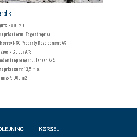
rblik
ørt:
2010-2011
repriseform:
Fagentreprise
herre:
NCC Property Development AS
giver:
Golder A/S
edentreprenør:
J. Jensen A/S
reprisesum:
13,5 mio.
ang:
9.000 m2
DLEJNING
KØRSEL