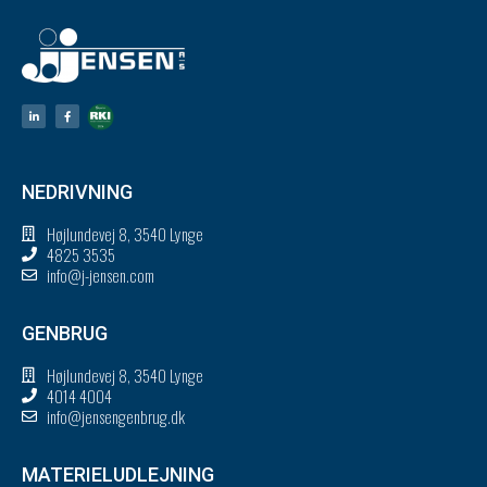
NEDRIVNING
Højlundevej 8, 3540 Lynge
4825 3535
info@j-jensen.com
GENBRUG
Højlundevej 8, 3540 Lynge
4014 4004
info@jensengenbrug.dk
MATERIELUDLEJNING