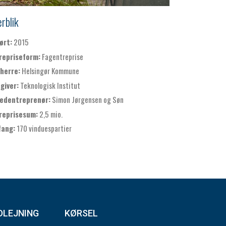
rblik
ørt:
2015
repriseform:
Fagentreprise
herre:
Helsingør Kommune
giver:
Teknologisk Institut
edentreprenør:
Simon Jørgensen og Søn
reprisesum:
2,5 mio.
ang:
170 vinduespartier
DLEJNING
KØRSEL